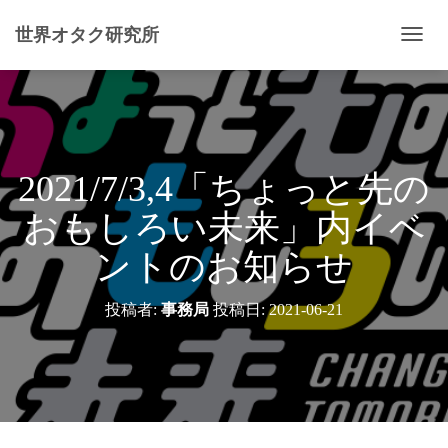
世界オタク研究所
ナ
ビ
ゲ
ー
シ
ョ
ン
2021/7/3,4「ちょっと先の
を
切
おもしろい未来」内イベ
り
替
ントのお知らせ
え
投稿者:
事務局
投稿日:
2021-06-21