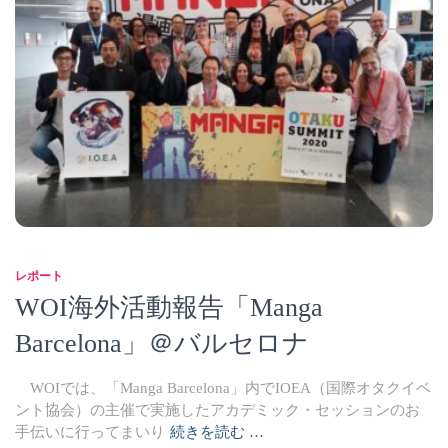
レポート
WOI海外活動報告「Manga
Barcelona」＠バルセロナ
WOIでは、「Manga Barcelona」内でIOEA（国際オタクイベ
ント協会）の主催で実施したアカデミック・セッションのお
手伝いに行ってまいり
続きを読む …