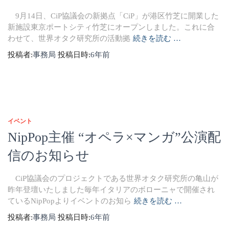
9月14日、CiP協議会の新拠点「CiP」が港区竹芝に開業した
新施設東京ポートシティ竹芝にオープンしました。これに合
わせて、世界オタク研究所の活動拠
続きを読む …
投稿者:
事務局
投稿日時:
6年
前
イベント
NipPop主催 “オペラ×マンガ”公演配
信のお知らせ
CiP協議会のプロジェクトである世界オタク研究所の亀山が
昨年登壇いたしました毎年イタリアのボローニャで開催され
ているNipPopよりイベントのお知ら
続きを読む …
投稿者:
事務局
投稿日時:
6年
前