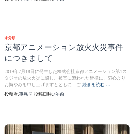
未分類
京都アニメーション放火火災事件
につきまして
2019年7月18日に発生した株式会社京都アニメーション第1ス
タジオの放火火災に際し、被害に遭われた皆様に、衷心より
お悔やみを申し上げますとともに、ご
続きを読む …
投稿者:
事務局
投稿日時:
7年
前