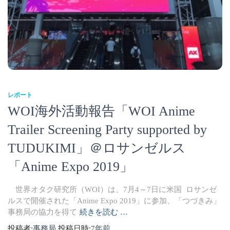
レポート
WOI海外活動報告「WOI Anime
Trailer Screening Party supported by
TUDUKIMI」＠ロサンゼルス
「Anime Expo 2019」
世界オタク研究所（WOI）は、7月4～7日に米国 ロサンゼ
ルスで開催された「Anime Expo 2019」に参加、「つづきみ」
事務局の協力を得て
続きを読む …
投稿者:
事務局
投稿日時:
7年
前