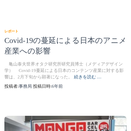
レポート
Covid-19の蔓延による日本のアニメ
産業への影響
亀山泰夫世界オタク研究所研究員博士（メディアデザイン
学） Covid-19蔓延による日本のコンテンツ産業に対する影
響は、2月下旬から顕著になった。
続きを読む …
投稿者:
事務局
投稿日時:
6年
前