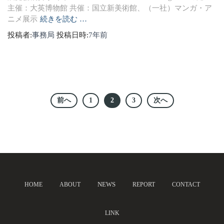
主催：大英博物館 共催：国立新美術館、（一社）マンガ・ア
ニメ展示
続きを読む …
投稿者:
事務局
投稿日時:
7年
前
前へ
1
2
3
次へ
投
稿
ナ
NEWS
HOME
ABOUT
REPORT
CONTACT
ビ
ゲ
LINK