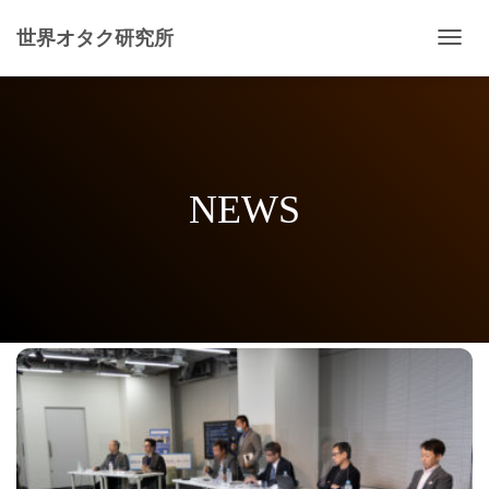
世界オタク研究所
ナ
ビ
ゲ
ー
シ
ョ
ン
NEWS
を
切
り
替
え